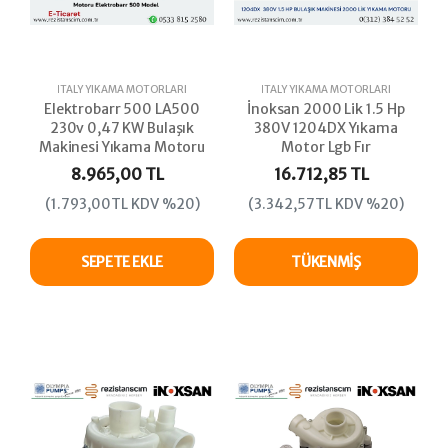
İTALY YIKAMA MOTORLARI
İTALY YIKAMA MOTORLARI
Elektrobarr 500 LA500
İnoksan 2000 Lik 1.5 Hp
230v 0,47 KW Bulaşık
380V 1204DX Yıkama
Makinesi Yıkama Motoru
Motor Lgb Fır
8.965,00 TL
16.712,85 TL
(1.793,00TL KDV %20)
(3.342,57TL KDV %20)
SEPETE EKLE
TÜKENMIŞ