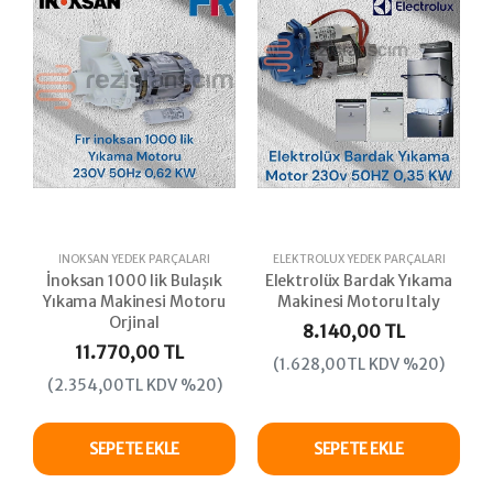
İNOKSAN YEDEK PARÇALARI
ELEKTROLÜX YEDEK PARÇALARI
İnoksan 1000 lik Bulaşık
Elektrolüx Bardak Yıkama
Yıkama Makinesi Motoru
Makinesi Motoru Italy
Orjinal
8.140,00 TL
11.770,00 TL
(1.628,00TL KDV %20)
(2.354,00TL KDV %20)
SEPETE EKLE
SEPETE EKLE