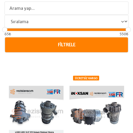
65₺
550₺
FILTRELE
ÜCRETSİZ KARGO