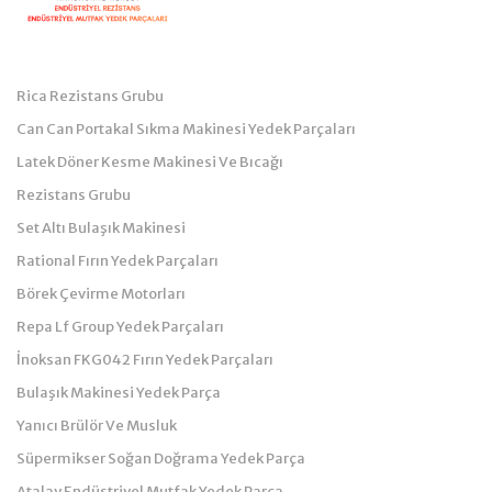
Kategoriler
Rica Rezistans Grubu
Can Can Portakal Sıkma Makinesi Yedek Parçaları
Latek Döner Kesme Makinesi Ve Bıcağı
Rezistans Grubu
Set Altı Bulaşık Makinesi
Rational Fırın Yedek Parçaları
Börek Çevirme Motorları
Repa Lf Group Yedek Parçaları
İnoksan FKG042 Fırın Yedek Parçaları
Bulaşık Makinesi Yedek Parça
Yanıcı Brülör Ve Musluk
Süpermikser Soğan Doğrama Yedek Parça
Atalay Endüstriyel Mutfak Yedek Parça