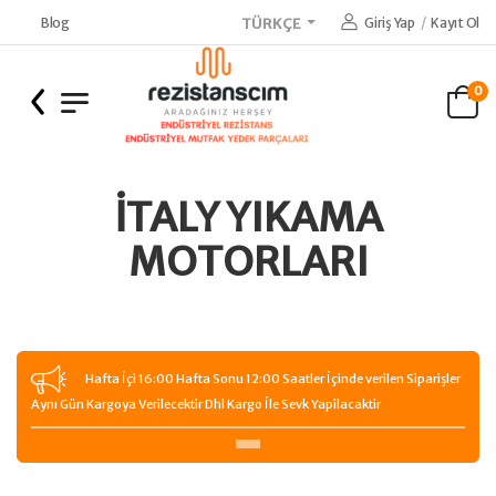
Blog
Giriş Yap
/
Kayıt Ol
TÜRKÇE
0
İTALY YIKAMA
MOTORLARI
Hafta İçi 16:00 Hafta Sonu 12:00 Saatler İçinde verilen Siparişler
Aynı Gün Kargoya Verilecektir Dhl Kargo İle Sevk Yapilacaktir