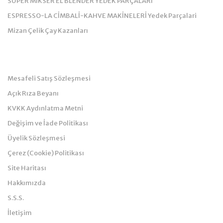
SÜPER MİKSER EL BLENDER YEDEK PARÇALARI
ESPRESSO-LA CİMBALİ-KAHVE MAKİNELERİ Yedek Parçalari
Mizan Çelik Çay Kazanları
Kurumsal
Mesafeli Satış Sözleşmesi
Açık Rıza Beyanı
KVKK Aydınlatma Metni
Değişim ve İade Politikası
Üyelik Sözleşmesi
Çerez (Cookie) Politikası
Site Haritası
Hakkımızda
S.S.S.
İletişim