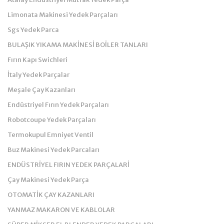
Limonata Makinesi Yedek Parçaları
Sgs Yedek Parca
BULAŞIK YIKAMA MAKİNESİ BOİLER TANLARI
Fırın Kapı Swichleri
İtaly Yedek Parçalar
Meşale Çay Kazanları
Endüstriyel Fırın Yedek Parçaları
Robotcoupe Yedek Parçaları
Termokupul Emniyet Ventil
Buz Makinesi Yedek Parcaları
ENDÜSTRİYEL FIRIN YEDEK PARÇALARİ
Çay Makinesi Yedek Parça
OTOMATİK ÇAY KAZANLARI
YANMAZ MAKARON VE KABLOLAR