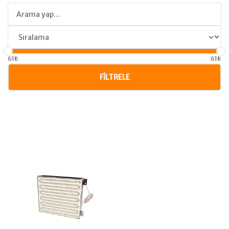
61₺
61₺
FILTRELE