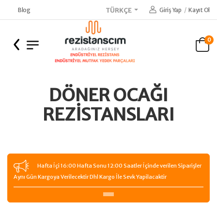
Blog
Giriş Yap
/
Kayıt Ol
TÜRKÇE
0
DÖNER OCAĞI
REZISTANSLARI
Hafta İçi 16:00 Hafta Sonu 12:00 Saatler İçinde verilen Siparişler
Aynı Gün Kargoya Verilecektir Dhl Kargo İle Sevk Yapilacaktir