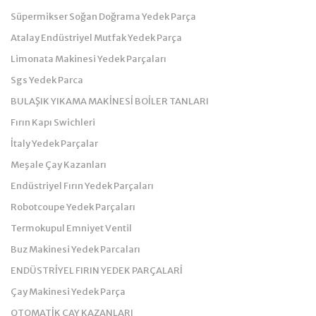
Süpermikser Soğan Doğrama Yedek Parça
Atalay Endüstriyel Mutfak Yedek Parça
Limonata Makinesi Yedek Parçaları
Sgs Yedek Parca
BULAŞIK YIKAMA MAKİNESİ BOİLER TANLARI
Fırın Kapı Swichleri
İtaly Yedek Parçalar
Meşale Çay Kazanları
Endüstriyel Fırın Yedek Parçaları
Robotcoupe Yedek Parçaları
Termokupul Emniyet Ventil
Buz Makinesi Yedek Parcaları
ENDÜSTRİYEL FIRIN YEDEK PARÇALARİ
Çay Makinesi Yedek Parça
OTOMATİK ÇAY KAZANLARI