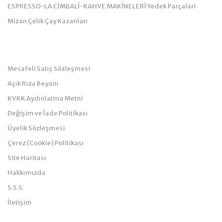
ESPRESSO-LA CİMBALİ-KAHVE MAKİNELERİ Yedek Parçalari
Mizan Çelik Çay Kazanları
Kurumsal
Mesafeli Satış Sözleşmesi
Açık Rıza Beyanı
KVKK Aydınlatma Metni
Değişim ve İade Politikası
Üyelik Sözleşmesi
Çerez (Cookie) Politikası
Site Haritası
Hakkımızda
S.S.S.
İletişim