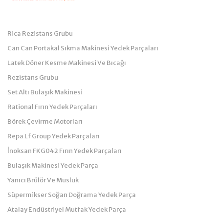
Kategoriler
Rica Rezistans Grubu
Can Can Portakal Sıkma Makinesi Yedek Parçaları
Latek Döner Kesme Makinesi Ve Bıcağı
Rezistans Grubu
Set Altı Bulaşık Makinesi
Rational Fırın Yedek Parçaları
Börek Çevirme Motorları
Repa Lf Group Yedek Parçaları
İnoksan FKG042 Fırın Yedek Parçaları
Bulaşık Makinesi Yedek Parça
Yanıcı Brülör Ve Musluk
Süpermikser Soğan Doğrama Yedek Parça
Atalay Endüstriyel Mutfak Yedek Parça