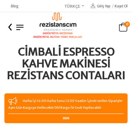
Blog
Giriş Yap
/
Kayıt Ol
TÜRKÇE
0
CIMBALI ESPRESSO
KAHVE MAKINESI
REZISTANS CONTALARI
Hafta İçi 16:00 Hafta Sonu 12:00 Saatler İçinde verilen Siparişler
Aynı Gün Kargoya Verilecektir Dhl Kargo İle Sevk Yapilacaktir