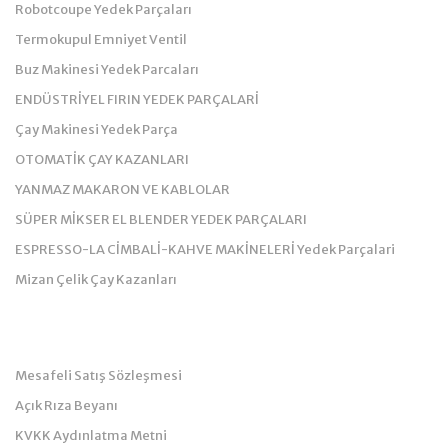
Robotcoupe Yedek Parçaları
Termokupul Emniyet Ventil
Buz Makinesi Yedek Parcaları
ENDÜSTRİYEL FIRIN YEDEK PARÇALARİ
Çay Makinesi Yedek Parça
OTOMATİK ÇAY KAZANLARI
YANMAZ MAKARON VE KABLOLAR
SÜPER MİKSER EL BLENDER YEDEK PARÇALARI
ESPRESSO-LA CİMBALİ-KAHVE MAKİNELERİ Yedek Parçalari
Mizan Çelik Çay Kazanları
Kurumsal
Mesafeli Satış Sözleşmesi
Açık Rıza Beyanı
KVKK Aydınlatma Metni