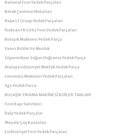
Rational Fırın Yedek Parçaları
Börek Çevirme Motorları
Repa Lf Group Yedek Parçaları
İnoksan FKG042 Fırın Yedek Parçaları
Bulaşık Makinesi Yedek Parça
Yanıcı Brülör Ve Musluk
Süpermikser Soğan Doğrama Yedek Parça
Atalay Endüstriyel Mutfak Yedek Parça
Limonata Makinesi Yedek Parçaları
Sgs Yedek Parca
BULAŞIK YIKAMA MAKİNESİ BOİLER TANLARI
Fırın Kapı Swichleri
İtaly Yedek Parçalar
Meşale Çay Kazanları
Endüstriyel Fırın Yedek Parçaları