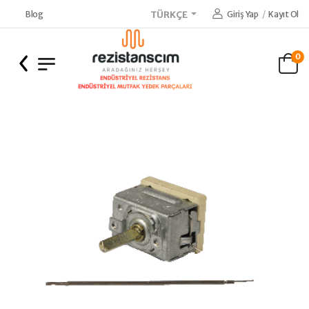
Blog
Giriş Yap
/
Kayıt Ol
TÜRKÇE
0